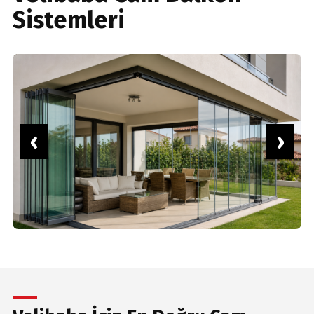
Sistemleri
‹
›