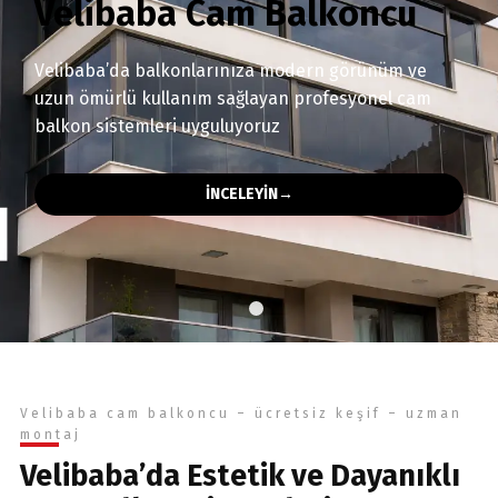
Velibaba Cam Balkoncu
Velibaba’da balkonlarınıza modern görünüm ve
uzun ömürlü kullanım sağlayan profesyonel cam
balkon sistemleri uyguluyoruz
İNCELEYİN
→
Velibaba cam balkoncu – ücretsiz keşif – uzman
montaj
Velibaba’da Estetik ve Dayanıklı