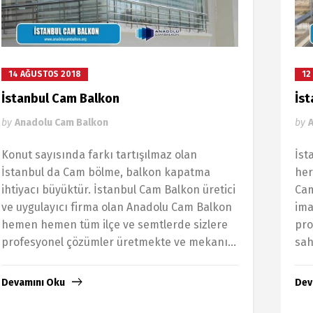
14 AĞUSTOS 2018
12
İstanbul Cam Balkon
İst
by
Anadolu Cam Balkon
by
Konut sayısında farkı tartışılmaz olan
İst
İstanbul da Cam bölme, balkon kapatma
her
ihtiyacı büyüktür. İstanbul Cam Balkon üretici
Cam
ve uygulayıcı firma olan Anadolu Cam Balkon
ima
hemen hemen tüm ilçe ve semtlerde sizlere
pro
profesyonel çözümler üretmekte ve mekanı...
sah
Devamını Oku
Dev