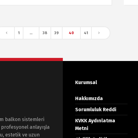
1
…
38
39
40
41
Kurumsal
Hakkımızda
Sorumluluk Reddi
am balkon sistemleri
KVKK Aydınlatma
 profesyonel anlayışla
Metni
, estetik ve uzun