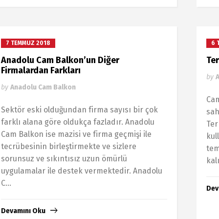
7 TEMMUZ 2018
6 
Anadolu Cam Balkon’un Diğer
Ter
Firmalardan Farkları
by
by
Anadolu Cam Balkon
Cam
Sektör eski olduğundan firma sayısı bir çok
ѕah
farklı alana göre oldukça fazladır. Anadolu
Ter
Cam Balkon ise mazisi ve firma geçmişi ile
kul
tecrübesinin birleştirmekte ve sizlere
tem
sorunsuz ve sıkıntısız uzun ömürlü
kal
uygulamalar ile destek vermektedir. Anadolu
C...
Dev
Devamını Oku